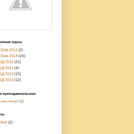
онные курсы
 Data 2013
(2)
 Data 2014
(16)
БД 2010
(21)
БД 2012
(4)
БД 2013
(15)
БД 2014
(12)
е преподавательское
ьные лекции
(1)
кты
обаб
(2)