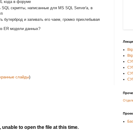
L кода в форуме
ь SQL скрипты, написанные для MS SQL Server'а, в
ss
ть бутерброд и запивать его чаем, громко прихлебывая
из ER модели данных?
Лекци
Big
Big
СУ
СУ
СУ
кранные слайды
)
СУ
Проче
Отдел
Прое
Ба