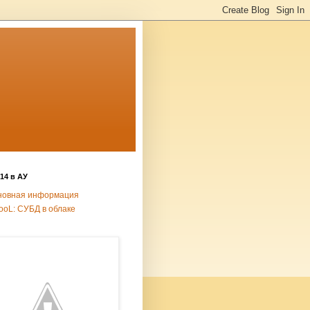
14 в АУ
новная информация
ooL: СУБД в облаке