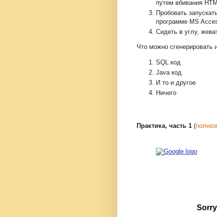
путем вбивания HTM
Пробовать запускат
программе MS Acce
Сидеть в углу, жева
Что можно сгенерировать 
SQL код
Java код
И то и другое
Ничего
Практика, часть 1
(
полноз