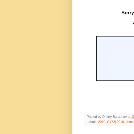
Posted by
Dmitry Barashev
at
1
Labels:
2010
,
СУБД 2010
,
dbms