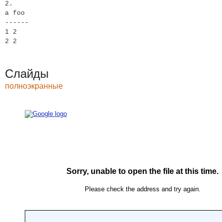
2.
a foo
------
1 2
2 2
Слайды
полноэкранные