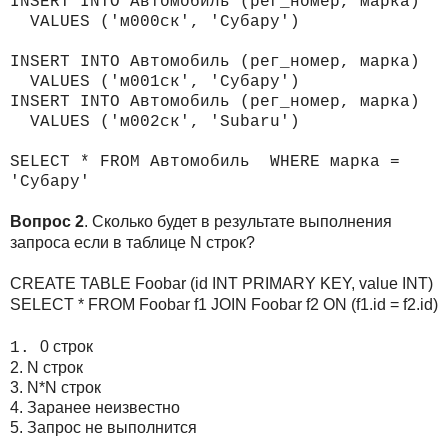
INSERT INTO Автомобиль (рег_номер, марка)
VALUES ('м000ск', 'Субару')
INSERT INTO Автомобиль (рег_номер, марка)
VALUES ('м001ск', 'Cубару')
INSERT INTO Автомобиль (рег_номер, марка)
VALUES ('м002ск', 'Subaru')
SELECT * FROM Автомобиль WHERE марка =
'Субару'
Вопрос 2
. Сколько будет в результате выполнения
запроса если в таблице N строк?
CREATE TABLE Foobar (id INT PRIMARY KEY, value INT)
SELECT * FROM Foobar f1 JOIN Foobar f2 ON (f1.id = f2.id)
0 строк
N строк
N*N строк
Заранее неизвестно
Запрос не выполнится