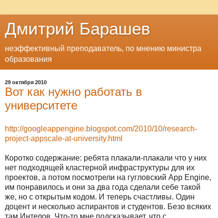
Дмитрий Барашев
неэффективный преподаватель, по мнению министра
образования
29 октября 2010
Вот как нужно работать в
университете
http://googleappengine.blogspot.com/2010/10/research-
project-appscale-at-university.html
Коротко содержание: ребята плакали-плакали что у них
нет подходящей кластерной инфраструктуры для их
проектов, а потом посмотрели на гугловский App Engine,
им понравилось и они за два года сделали себе такой
же, но с открытым кодом. И теперь счастливы. Один
доцент и несколько аспирантов и студентов. Безо всяких
там Интелов. Что-то мне подсказывает, что с