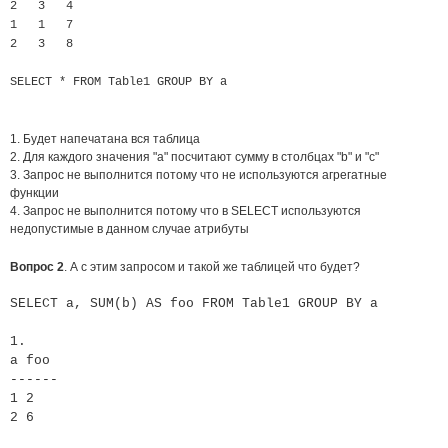
2 3 4
1 1 7
2 3 8
SELECT * FROM Table1 GROUP BY a
Будет напечатана вся таблица
Для каждого значения "a" посчитают сумму в столбцах "b" и "c"
Запрос не выполнится потому что не используются агрегатные
функции
Запрос не выполнится потому что в SELECT используются
недопустимые в данном случае атрибуты
Вопрос 2
. А с этим запросом и такой же таблицей что будет?
SELECT a, SUM(b) AS foo FROM Table1 GROUP BY a
1.
a foo
------
1 2
2 6