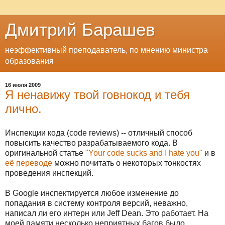
Дмитрий Барашев
неэффективный преподаватель, по мнению министра
образования
16 июля 2009
Я ненавижу твой говнокод и тебя
лично.
Инспекции кода (code reviews) -- отличный способ
повысить качество разрабатываемого кода. В
оригинальной статье
"Your code sucks and I hate you"
и в
её переводе
можно почитать о некоторых тонкостях
проведения инспекций.
В Google инспектируется любое изменение до
попадания в систему контроля версий, неважно,
написал ли его интерн или Jeff Dean. Это работает. На
моей памяти несколько неприятных багов было